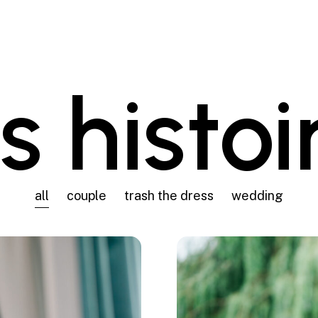
s histoi
all
couple
trash the dress
wedding