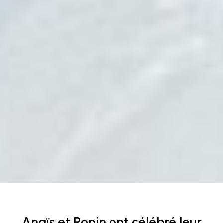
Roaming the World’s Pathways
Anaïs et Ronin ont célébré leur