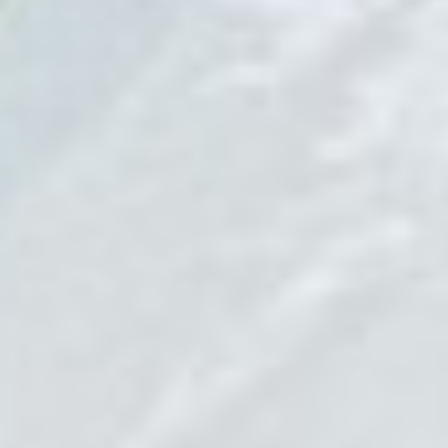
Roaming the World’s Pathways
Anaïs et Ronin ont célébré leur